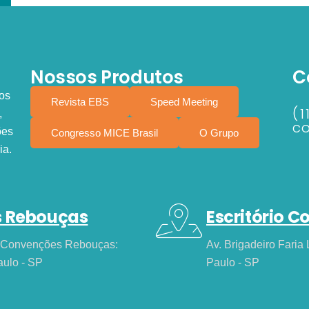
Nossos Produtos
C
os
Revista EBS
Speed Meeting
(1
,
c
ões
Congresso MICE Brasil
O Grupo
ia.
s Rebouças
Escritório C
de Convenções Rebouças:
Av. Brigadeiro Faria 
aulo - SP
Paulo - SP