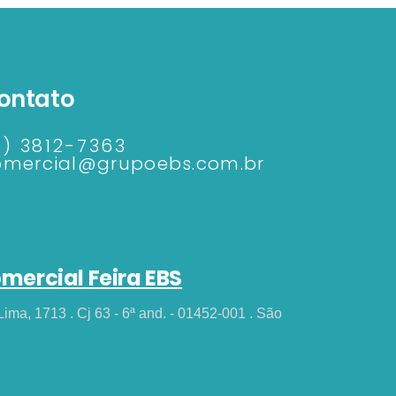
ontato
1) 3812-7363
omercial@grupoebs.com.br
omercial Feira EBS
Lima, 1713 . Cj 63 - 6ª and. - 01452-001 . São