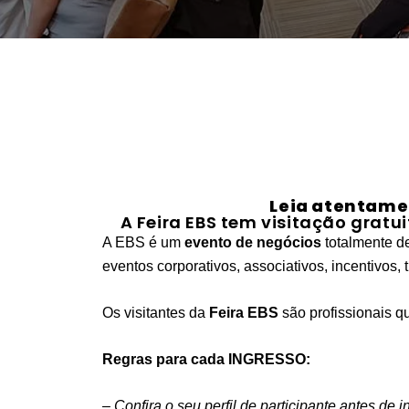
Leia atentamen
A Feira EBS tem visitação gratu
A EBS é um
evento de negócios
totalmente d
eventos corporativos, associativos, incentivos, 
Os visitantes da
Feira EBS
são profissionais q
Regras para cada INGRESSO:
– Confira o seu perfil de participante antes de i